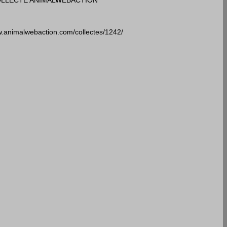
LLECTE ANIMALWEBACTION
w.animalwebaction.com/collectes/1242/