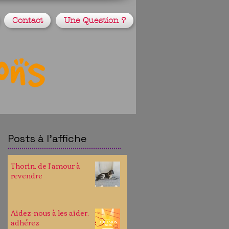
Contact
Une Question ?
Posts à l'affiche
Thorin, de l'amour à
revendre
Aidez-nous à les aider,
adhérez