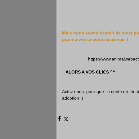
Mais nous avons besoin de vous pour 
poursuivre sa convalescence  !
                     https://www.an
  ALORS A VOS CLICS ^^
Aidez nous  pour que  le conte de fée
adoption :)