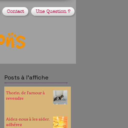
Contact
Une Question ?
Posts à l'affiche
Thorin, de l'amour à
revendre
Aidez-nous à les aider,
adhérez