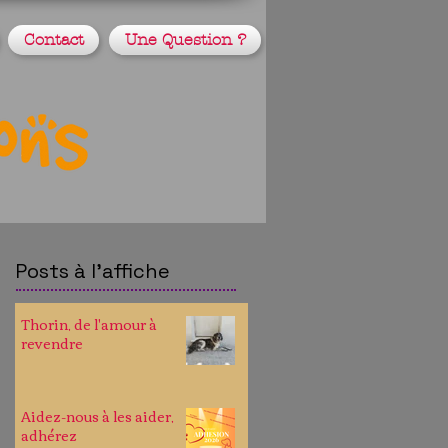
Contact
Une Question ?
Posts à l'affiche
Thorin, de l'amour à
revendre
Aidez-nous à les aider,
adhérez