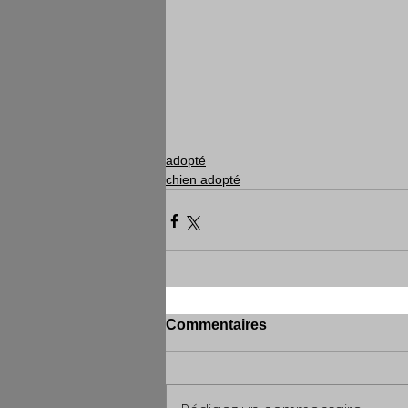
adopté
chien adopté
Commentaires