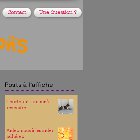
Contact
Une Question ?
Posts à l'affiche
Thorin, de l'amour à
revendre
Aidez-nous à les aider,
adhérez