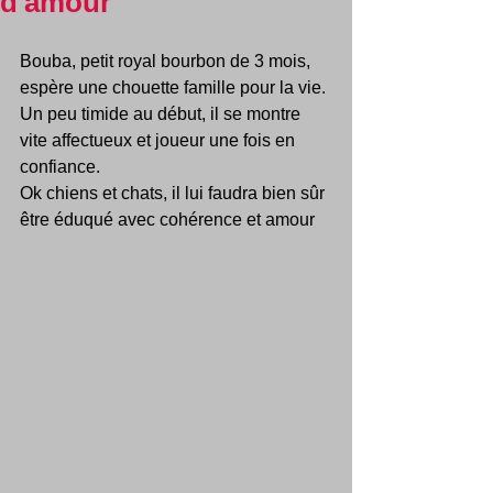
d'amour
Bouba, petit royal bourbon de 3 mois, 
espère une chouette famille pour la vie.
Un peu timide au début, il se montre 
vite affectueux et joueur une fois en 
confiance.
Ok chiens et chats, il lui faudra bien sûr 
être éduqué avec cohérence et amour