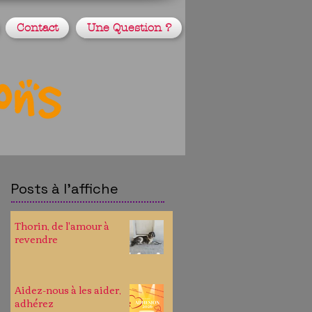
Contact
Une Question ?
Posts à l'affiche
Thorin, de l'amour à
revendre
Aidez-nous à les aider,
adhérez