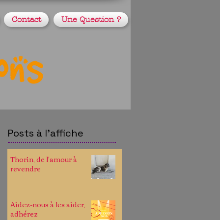
Contact
Une Question ?
Posts à l'affiche
Thorin, de l'amour à
revendre
Aidez-nous à les aider,
adhérez