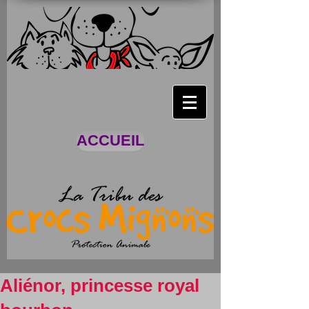
ACCUEIL
Aliénor, princesse royal