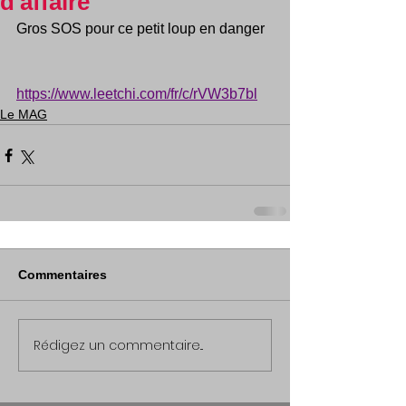
d'affaire
Gros SOS pour ce petit loup en danger
https://www.leetchi.com/fr/c/rVW3b7bl
Le MAG
Commentaires
Rédigez un commentaire...