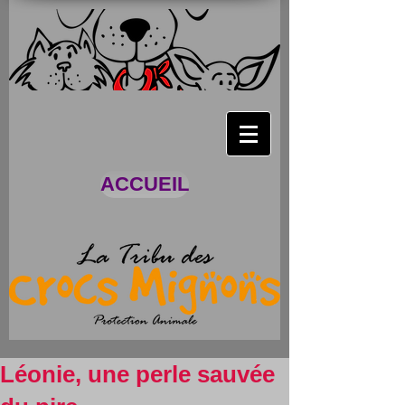
ACCUEIL
Léonie, une perle sauvée