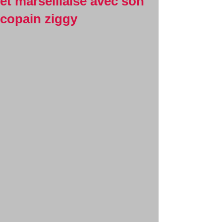
et marseillaise avec son
copain ziggy