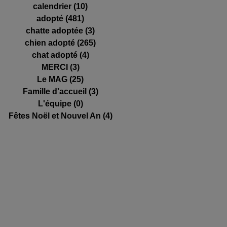
calendrier
(10)
10 posts
adopté
(481)
481 posts
chatte adoptée
(3)
3 posts
chien adopté
(265)
265 posts
chat adopté
(4)
4 posts
MERCI
(3)
3 posts
Le MAG
(25)
25 posts
Famille d'accueil
(3)
3 posts
L'équipe
(0)
0 post
Fêtes Noël et Nouvel An
(4)
4 posts