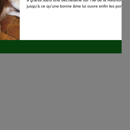
jusqu'à ce qu'une bonne âme lui ouvre enfin les portes
d'un doux foyer. De ce passé, TOTO (2 ans et demi, 15
kilos, castré) garde une certaine timidité face à la
nouveauté: il observe, évalue, apprend et progresse.
Arrivé en métropole récemment, il découvre les
balades en centre-ville et l'effervescence des rues avec
une grande patience. TOTO est un chien calme et c