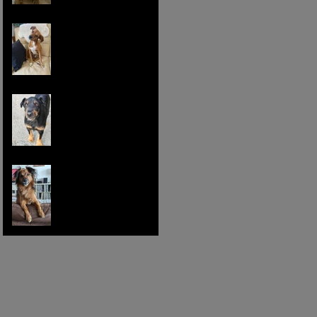
Pinceau, petit
bonhomme tout doux
Lucie, miss cocooning
Zams, petit feu follet