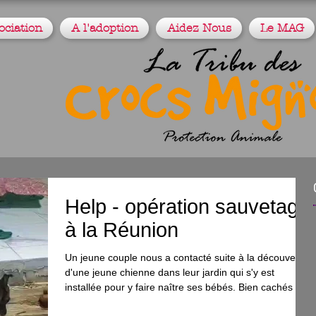
ociation
A l'adoption
Aidez Nous
Le MAG
Help - opération sauvetage
à la Réunion
Un jeune couple nous a contacté suite à la découverte
d'une jeune chienne dans leur jardin qui s'y est
installée pour y faire naître ses bébés. Bien cachés tant
qu'ils ne bougeaient pas de leur nid, les voilà