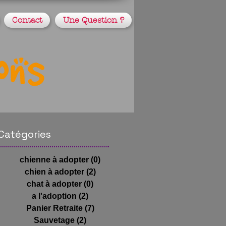
Contact
Une Question ?
Catégories
chienne à adopter
(0)
0 post
chien à adopter
(2)
2 posts
chat à adopter
(0)
0 post
a l'adoption
(2)
2 posts
Panier Retraite
(7)
7 posts
Sauvetage
(2)
2 posts