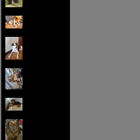
Harry, petit trublion tout
tendre
Toto, le timide tout doux
Romy, petite chipie des
îles
Lula, une demoiselle en
or
Be-bop, petit coeur
tendre