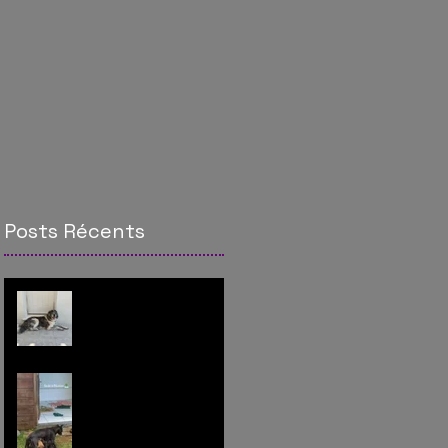
Posts Récents
Thorin, de l'amour à
revendre
Help - opération
sauvetage à la Réunion