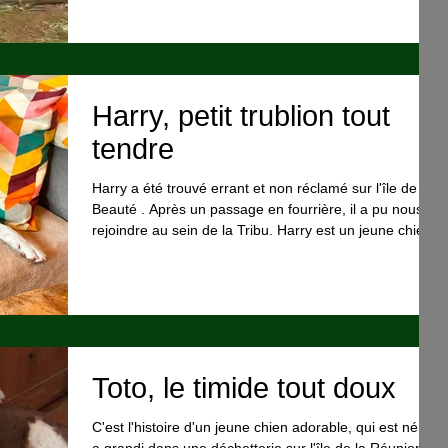
désormais en pleine forme et prêts à explorer le
monde ! La chienne appartient au voisin du couple et
sera stérilisée avec l'aide notre association partenaire
sur l'île de la Réunion ABA974. Choisir quel chiot sera
sauvé nous a été impossible , nous avons donc décidé
de
Harry, petit trublion tout
tendre
Harry a été trouvé errant et non réclamé sur l'île de
Beauté . Après un passage en fourrière, il a pu nous
rejoindre au sein de la Tribu. Harry est un jeune chien
de 9 mois environ, pour 13kg , curieux de tout , plein
de vie et très sociable avec ses congénères. Harry est
aussi très câlin et affectueux. Il peut vivre avec des
chats mais il faut que ceux ci lui fasse comprendre de
ne pas les embêter . Harry comprend très bien et
respecte les consignes claires. Une maison avec
Toto, le timide tout doux
C'est l'histoire d'un jeune chien adorable, qui est né et
a grandi dans une déchetterie sur l'île de la Réunion