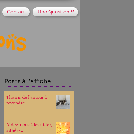
Contact
Une Question ?
Posts à l'affiche
Thorin, de l'amour à
revendre
Aidez-nous à les aider,
adhérez