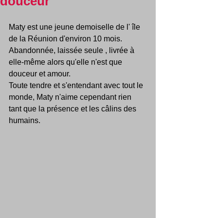
douceur
Maty est une jeune demoiselle de l' île 
de la Réunion d'environ 10 mois. 
Abandonnée, laissée seule , livrée à 
elle-même alors qu'elle n'est que 
douceur et amour.
Toute tendre et s'entendant avec tout le 
monde, Maty n'aime cependant rien 
tant que la présence et les câlins des 
humains.