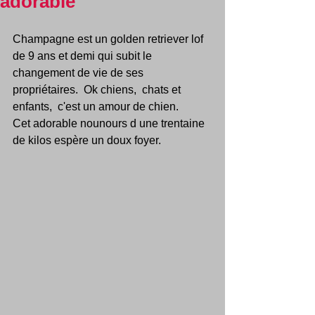
adorable
Champagne est un golden retriever lof 
de 9 ans et demi qui subit le 
changement de vie de ses 
propriétaires.  Ok chiens,  chats et 
enfants,  c'est un amour de chien.  
Cet adorable nounours d une trentaine 
de kilos espère un doux foyer. 