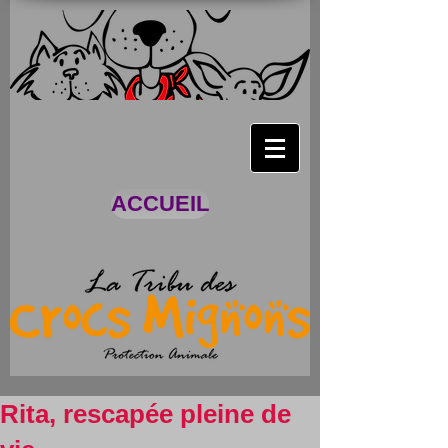
ACCUEIL
Rita, rescapée pleine de