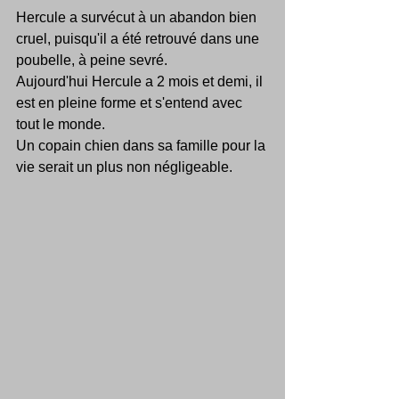
Hercule a survécut à un abandon bien 
cruel, puisqu'il a été retrouvé dans une 
poubelle, à peine sevré.
Aujourd'hui Hercule a 2 mois et demi, il 
est en pleine forme et s'entend avec 
tout le monde.
Un copain chien dans sa famille pour la 
vie serait un plus non négligeable.