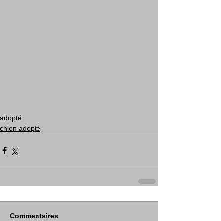
adopté
chien adopté
Commentaires