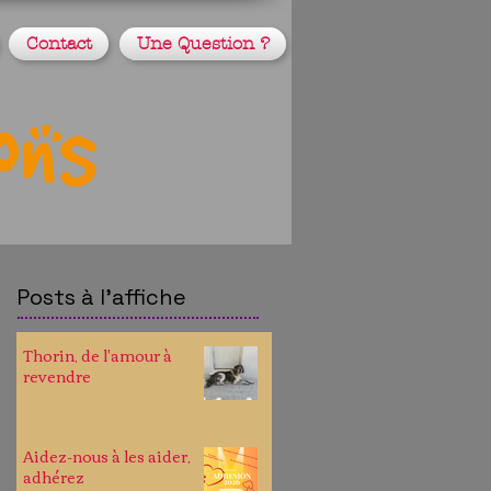
Contact
Une Question ?
Posts à l'affiche
Thorin, de l'amour à
revendre
Aidez-nous à les aider,
adhérez