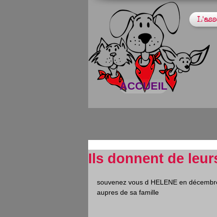
L'ass
ACCUEIL
Ils donnent de leur
souvenez vous d HELENE en décembre 2
aupres de sa famille