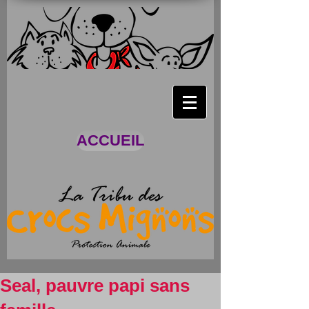
ACCUEIL
Seal, pauvre papi sans