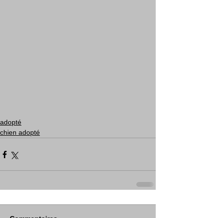
adopté
chien adopté