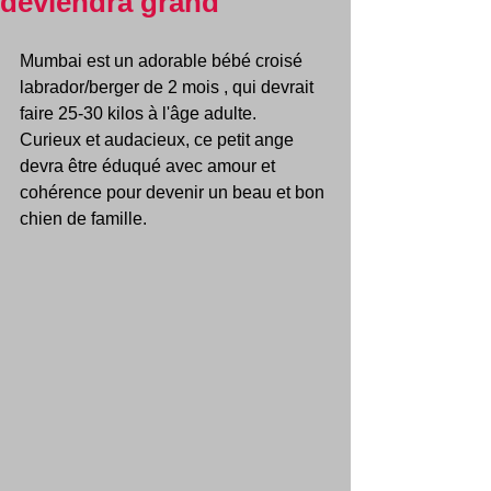
deviendra grand
Mumbai est un adorable bébé croisé 
labrador/berger de 2 mois , qui devrait 
faire 25-30 kilos à l'âge adulte.
Curieux et audacieux, ce petit ange 
devra être éduqué avec amour et 
cohérence pour devenir un beau et bon 
chien de famille.