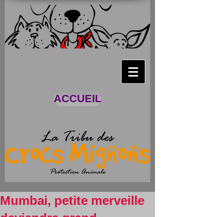
ACCUEIL
Mumbai, petite merveille