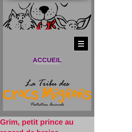
ACCUEIL
Grim, petit prince au