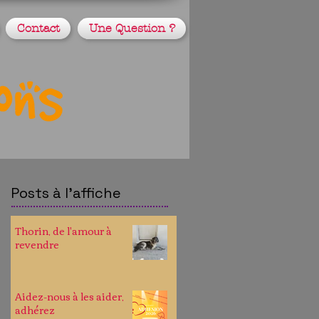
Contact
Une Question ?
Posts à l'affiche
Thorin, de l'amour à
revendre
Aidez-nous à les aider,
adhérez