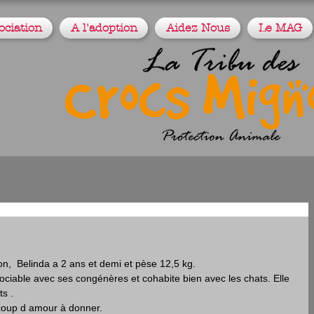
ociation
A l'adoption
Aidez Nous
Le MAG
n,  Belinda a 2 ans et demi et pèse 12,5 kg.
ociable avec ses congénères et cohabite bien avec les chats. Elle 
s .
coup d amour à donner. 