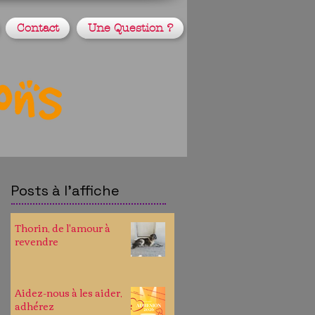
Contact
Une Question ?
Posts à l'affiche
Thorin, de l'amour à
revendre
Aidez-nous à les aider,
adhérez