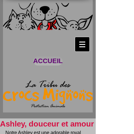
ACCUEIL
Ashley, douceur et amour
Notre Ashley est une adorable royal 