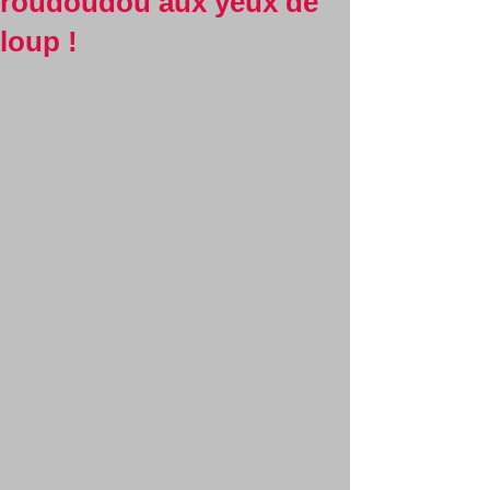
roudoudou aux yeux de
loup !