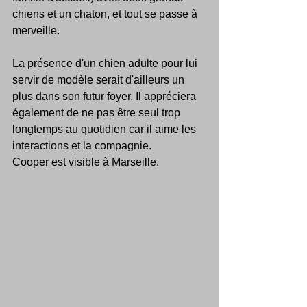
chiens et un chaton, et tout se passe à 
merveille. 
La présence d'un chien adulte pour lui 
servir de modèle serait d'ailleurs un 
plus dans son futur foyer. Il appréciera 
également de ne pas être seul trop 
longtemps au quotidien car il aime les 
interactions et la compagnie.
Cooper est visible à Marseille.