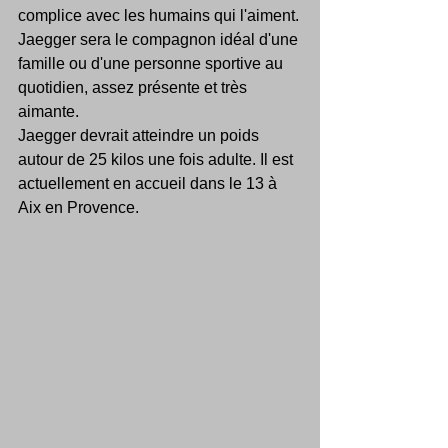
complice avec les humains qui l'aiment.
Jaegger sera le compagnon idéal d'une 
famille ou d'une personne sportive au 
quotidien, assez présente et très 
aimante.
Jaegger devrait atteindre un poids 
autour de 25 kilos une fois adulte. Il est 
actuellement en accueil dans le 13 à 
Aix en Provence.