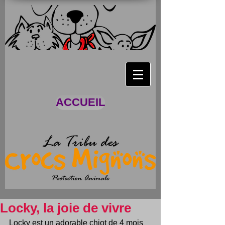
ACCUEIL
Locky, la joie de vivre
Locky est un adorable chiot de 4 mois 