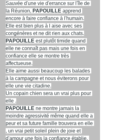
Sauvée d'une vie d'errance sur l'île de 
la Réunion, 
PAPOUILLE
 apprend 
encore à faire confiance à l'humain.
Elle est bien plus à l aise avec ses 
congénères et ne dit rien aux chats.
PAPOUILLE
 est plutôt timide quand 
elle ne connaît pas mais une fois en 
confiance elle se montre très 
affectueuse.
Elle aime aussi beaucoup les balades 
à la campagne et nous éviterons pour 
elle une vie citadine.
Un copain chien sera un vrai plus pour 
elle .
PAPOUILLE
 ne montre jamais la 
moindre agressivité même quand elle a 
peur et sa future famille trouvera en elle 
, un vrai petit soleil plein de joie et 
d'amour une fois la confiance établie. 