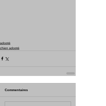
adopté
chien adopté
Commentaires