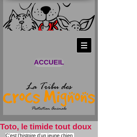
ACCUEIL
Toto, le timide tout doux
C'est l'histoire d'un jeune chien 